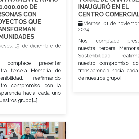
1.000.000 DE
INAUGURÓ EN EL
RSONAS CON
CENTRO COMERCIA
OYECTOS QUE
Viernes, 01 de noviemb
ANSFORMAN
2024
MUNIDADES
Nos complace prese
eves, 19 de diciembre de
nuestra tercera Memori
4
Sostenibilidad, reafirm
 complace presentar
nuestro compromiso co
stra tercera Memoria de
transparencia hacia cad
tenibilidad, reafirmando
de nuestros grupo[...]
stro compromiso con la
sparencia hacia cada uno
uestros grupo[...]