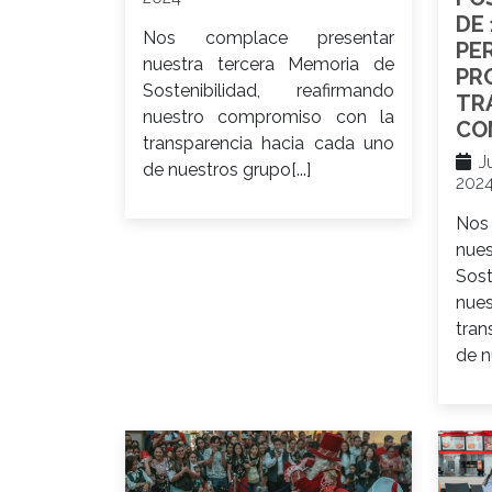
DE 
Nos complace presentar
PE
nuestra tercera Memoria de
PR
Sostenibilidad, reafirmando
TR
nuestro compromiso con la
CO
transparencia hacia cada uno
Ju
de nuestros grupo[...]
202
Nos
nue
Sos
nue
tran
de n