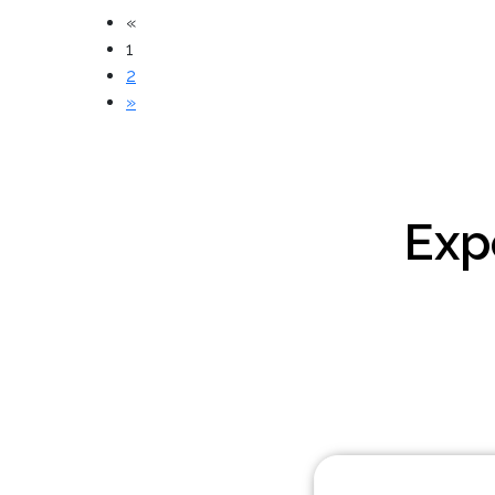
«
1
2
»
Exp