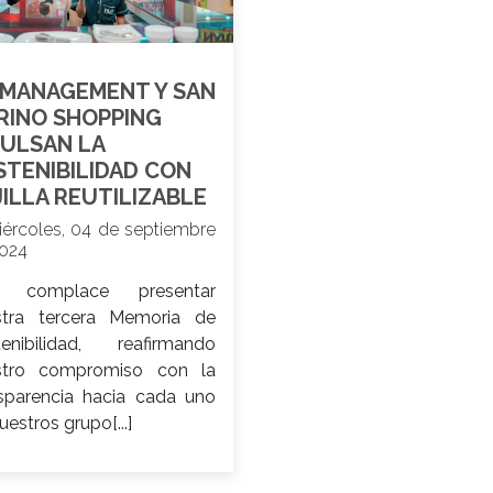
 MANAGEMENT Y SAN
RINO SHOPPING
PULSAN LA
STENIBILIDAD CON
JILLA REUTILIZABLE
ércoles, 04 de septiembre
2024
 complace presentar
stra tercera Memoria de
tenibilidad, reafirmando
stro compromiso con la
sparencia hacia cada uno
uestros grupo[...]