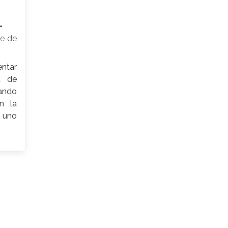
L
re de
ntar
a de
ando
n la
a uno