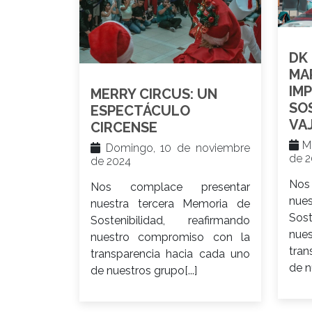
DK
MA
IM
MERRY CIRCUS: UN
SO
ESPECTÁCULO
VA
CIRCENSE
Mi
Domingo, 10 de noviembre
de 
de 2024
Nos
Nos complace presentar
nue
nuestra tercera Memoria de
Sos
Sostenibilidad, reafirmando
nue
nuestro compromiso con la
tran
transparencia hacia cada uno
de n
de nuestros grupo[...]