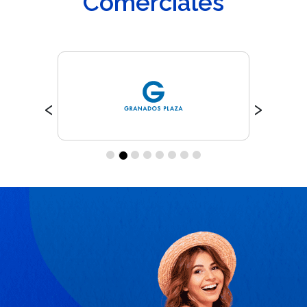
Comerciales
‹
›