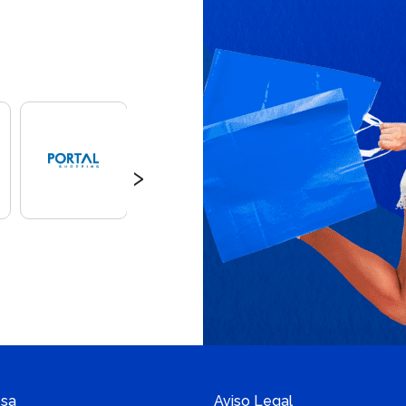
›
sa
Aviso Legal