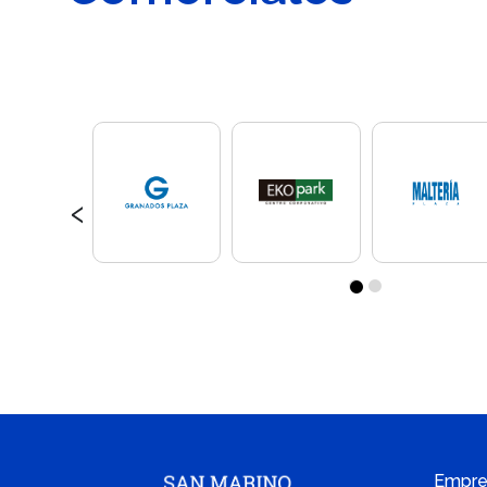
‹
Empre