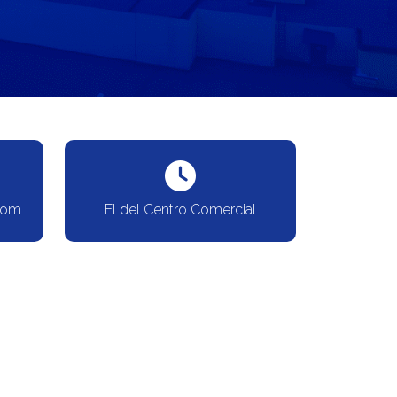
com
El del Centro Comercial