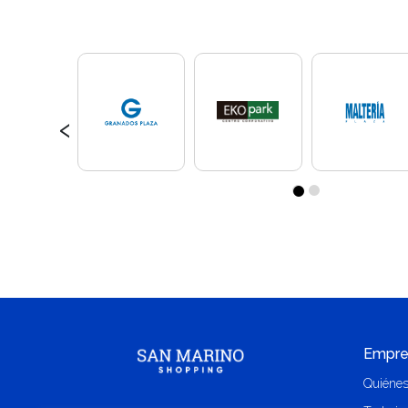
‹
Empre
Quiéne