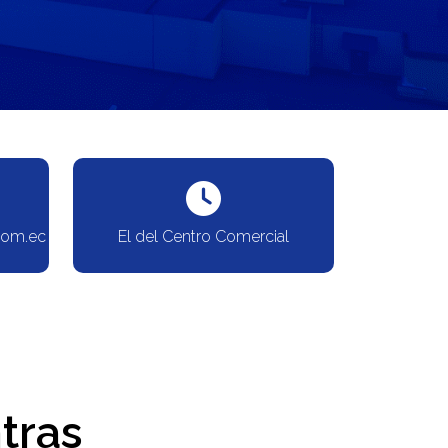
com.ec
El del Centro Comercial
tras