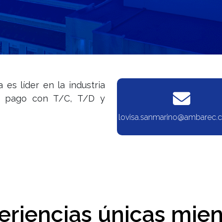
 es líder en la industria
de pago con T/C, T/D y
lovisa.sanmarino@ambarec.
eriencias únicas mien