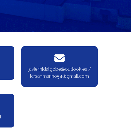
javier.hidalgobe@outlook.es /
icrsanmarino54@gmail.com
l