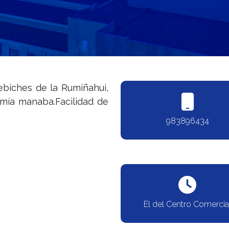
ebiches de la Rumiñahui,
omía manaba.Facilidad de
983896434
El del Centro Comercia