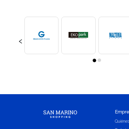
‹
Empre
Quiéne