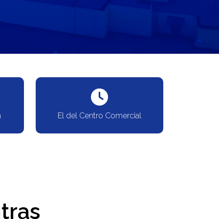
m
El del Centro Comercial
tras