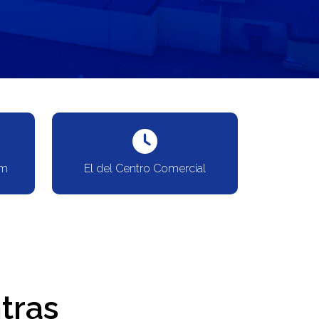
om
El del Centro Comercial
tras