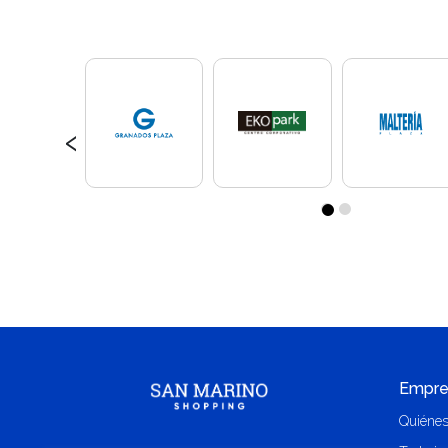
‹
Empre
Quiéne